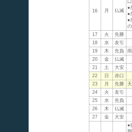
口
●
月
仏滅
16
●
●
の
17
火
先勝
18
水
友引
19
木
先負
雨
20
金
仏滅
21
土
大安
22
日
赤口
23
月
先勝
天
24
火
友引
25
水
先負
26
木
仏滅
27
金
大安
●
期