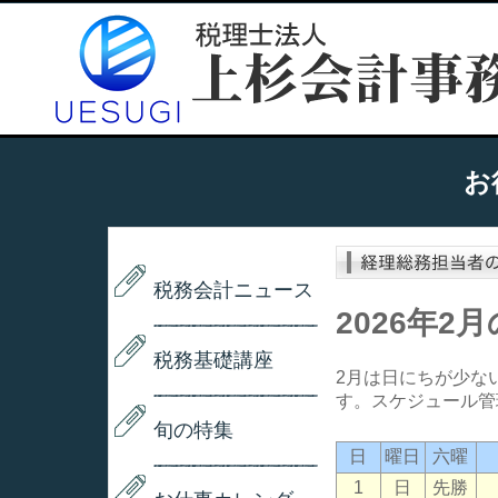
お
税務会計ニュース
2026年
税務基礎講座
2月は日にちが少な
す。スケジュール管
旬の特集
日
曜日
六曜
1
日
先勝