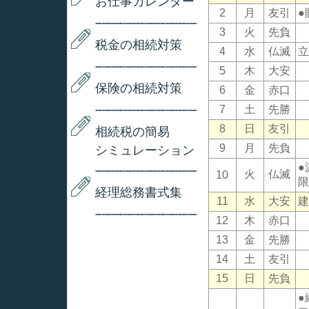
お仕事カレンダー
2
月
友引
●
3
火
先負
税金の相続対策
4
水
仏滅
立
5
木
大安
保険の相続対策
6
金
赤口
7
土
先勝
8
日
友引
相続税の簡易
9
月
先負
シミュレーション
●
火
仏滅
10
限
経理総務書式集
11
水
大安
建
12
木
赤口
13
金
先勝
14
土
友引
15
日
先負
●