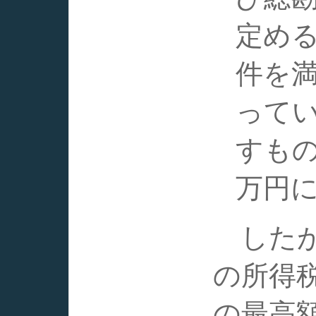
定め
件を
って
すもの
万円
したが
の所得
の最高