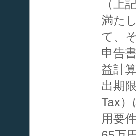
（上記
満た
て、
申告
益計
出期限
Tax
用要
65万