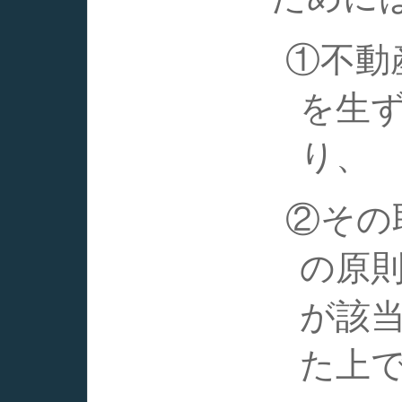
①不動
を生
り、
②その
の原
が該
た上