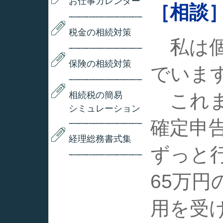
お仕事カレンダー
［相談
税金の相続対策
私は個
保険の相続対策
でいま
相続税の簡易
これま
シミュレーション
確定申
経理総務書式集
ずっと
65万
用を受