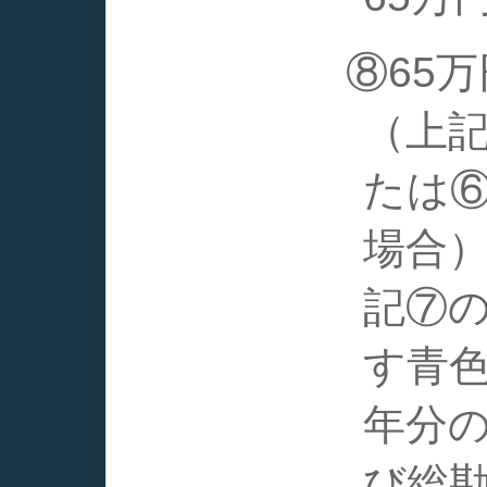
⑧65
（上記
たは
場合
記⑦
す青
年分
び総