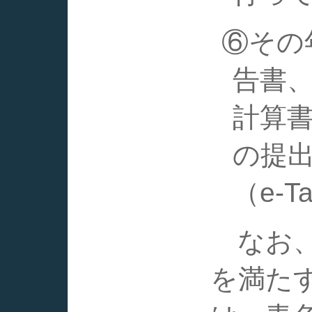
⑥その
告書
計算
の提
（e-
なお、
を満た