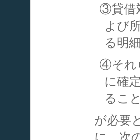
③貸借
よび
る明
④それ
に確
るこ
が必要
に、次