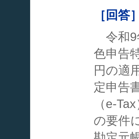
［回答
令和9
色申告
円の適
定申告
（e-T
の要件
勘定元