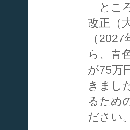
ところ
改正（
（202
ら、青
が75
きまし
るため
ださい