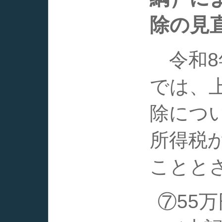
除の見
令和8
では、上
除につ
所得税
ことと
⑦55