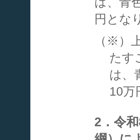
は、青
円とな
（※）
たす
は、
10
2．令
綱）に