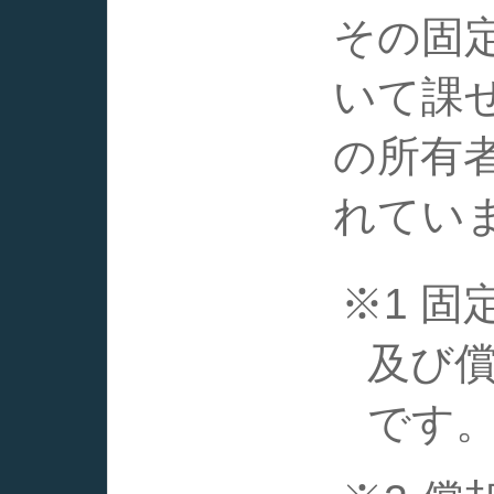
その固
いて課
の所有
れてい
※1 
及び償
です