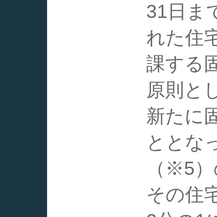
31日ま
れた住
課する
原則と
新たに
ととな
（※5
その住