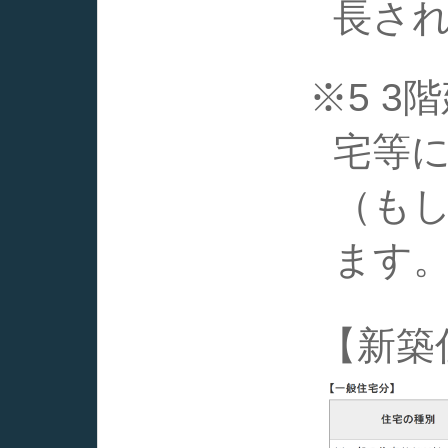
長さ
※5 
宅等に
（もし
ます
【新築