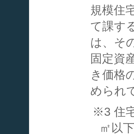
規模住
て課す
は、そ
固定資
き価格
められ
※3 住
㎡以