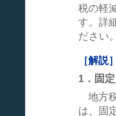
税の軽
す。詳
ださい
［解説
1．固
地方税
は、固