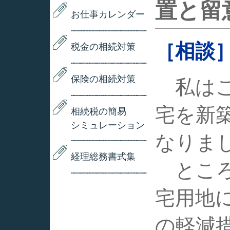
置と留
お仕事カレンダー
［相談
税金の相続対策
保険の相続対策
私はこ
宅を新
相続税の簡易
シミュレーション
なりま
経理総務書式集
ところ
宅用地
の軽減