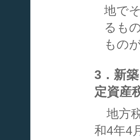
地でそ
るも
もの
3．新
定資産
地方税
和4年4