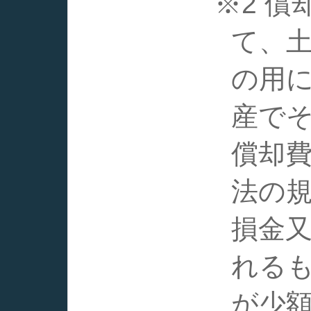
※2 
て、
の用
産で
償却
法の
損金
れる
が少