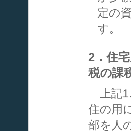
定の
す。
2．住
税の課
上記1
住の用
部を人