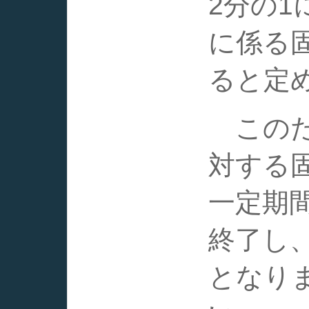
2分の
に係る
ると定
このた
対する
一定期
終了し
となり