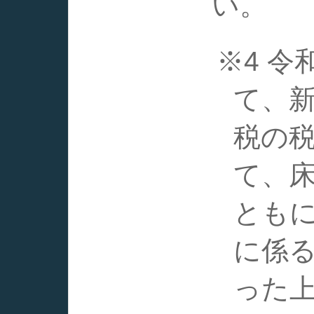
い。
※4 
て、
税の
て、
とも
に係
った上