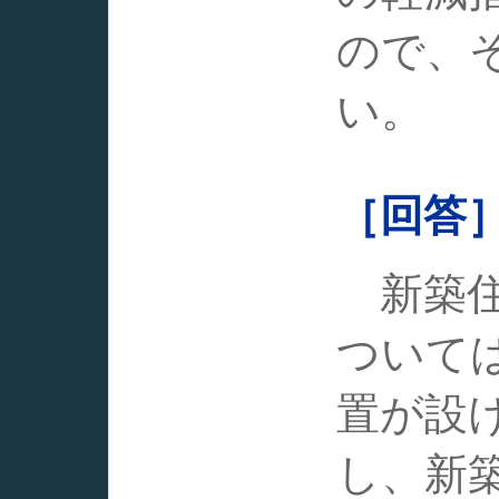
ので、
い。
［回答
新築住
ついて
置が設
し、新