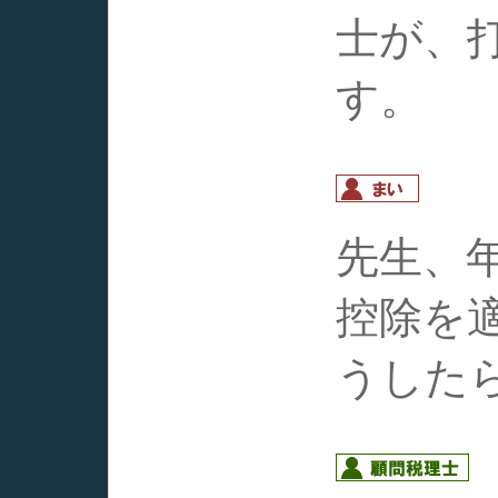
士が、
す。
先生、
控除を
うした