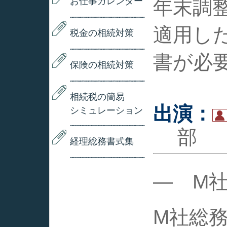
お仕事カレンダー
年末調
適用し
税金の相続対策
書が必
保険の相続対策
相続税の簡易
出演：
シミュレーション
経理総務書式集
― M
M社総