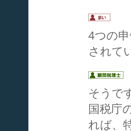
4つの
されて
そうで
国税庁
れば、