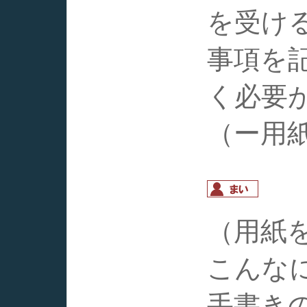
を受け
事項を
く必要
（ー用
（用紙
こんな
手書き