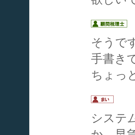
そうで
手書き
ちょっ
システ
か、早