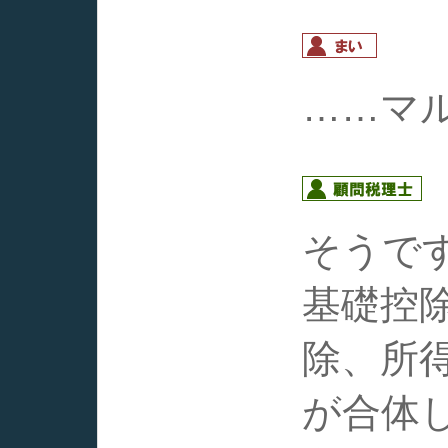
……マ
そうで
基礎控
除、所
が合体