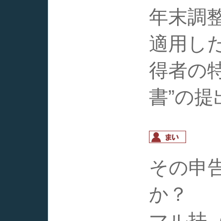
年末調
適用した
得者の
書”の
その申
か？
マル扶