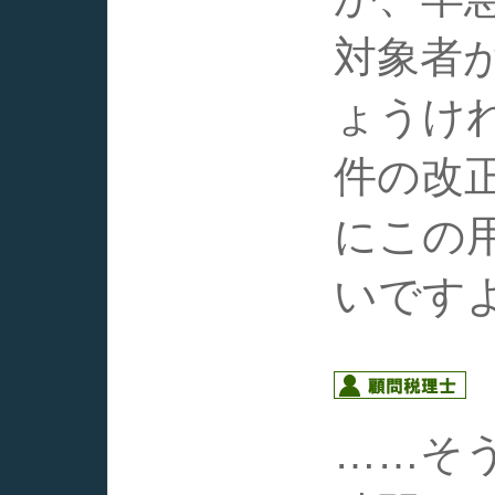
対象者
ょうけ
件の改
にこの
いです
……そ