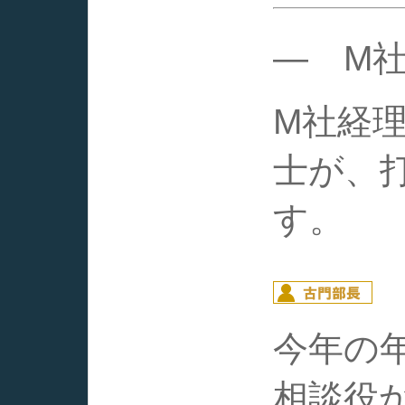
― M
M社経
士が、
す。
今年の
相談役