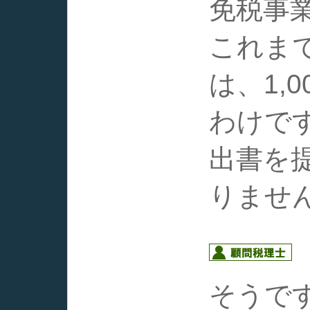
免税事
これま
は、1,
わけで
出書を
りませ
そうで