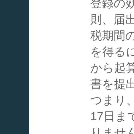
登録の
則、届
税期間
を得る
から起
書を提
つまり
17日
りませ