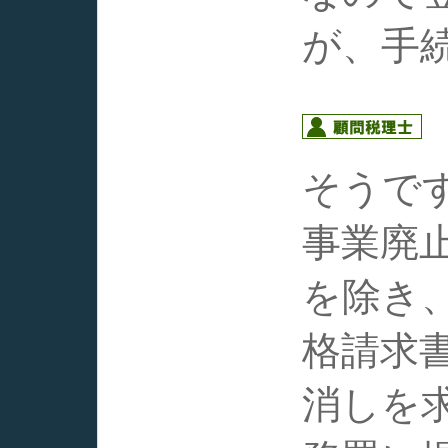
が、手
そうで
事業廃
を除き
格請求
消しを