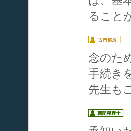
ば、基
ること
念のた
手続き
先生も