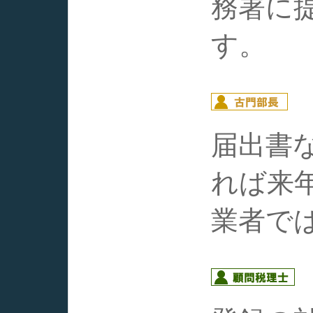
務署に
す。
届出書
れば来
業者で