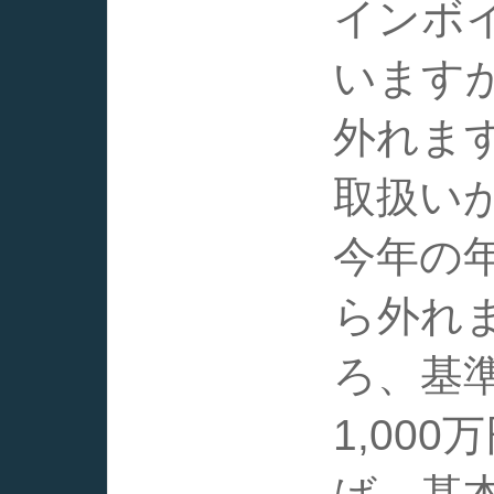
インボ
います
外れま
取扱い
今年の
ら外れ
ろ、基
1,00