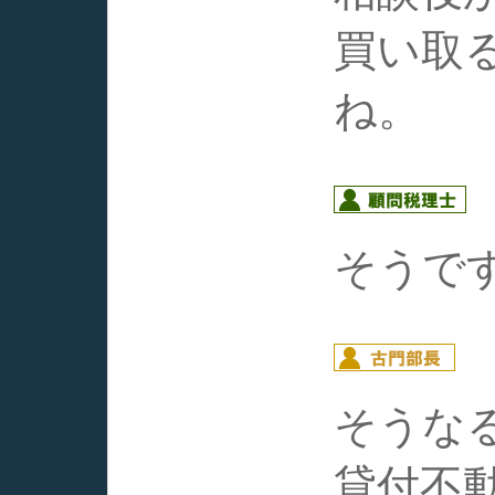
買い取
ね。
そうで
そうな
貸付不