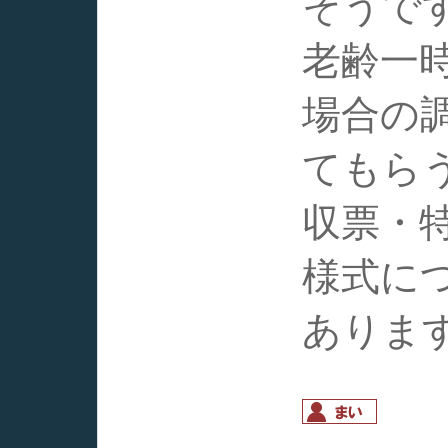
そうで
老齢一
場合の
てもら
収票・
様式に
ありま