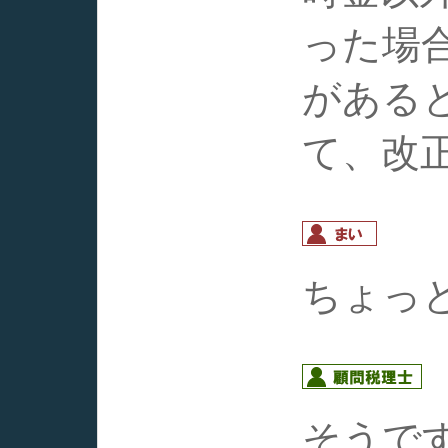
った場
がある
て、改
ちょっ
そうで