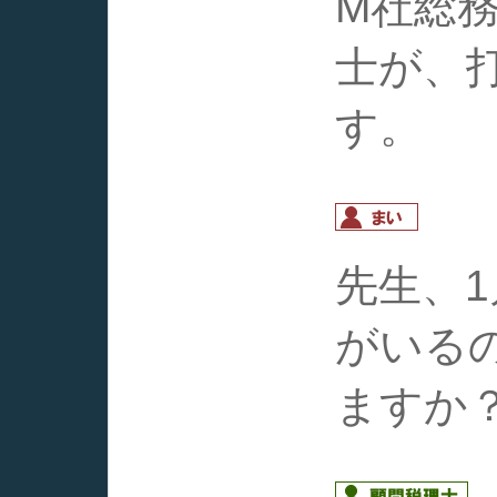
M社総
士が、
す。
先生、
がいる
ますか