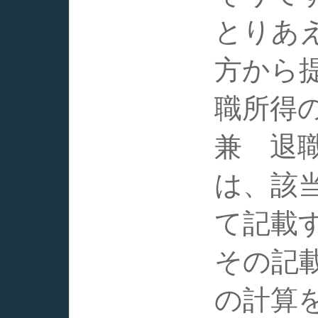
とりあ
方から
職所得
兼 退
は、該
て記載
その記
の計算