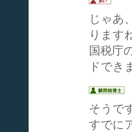
じゃあ
ります
国税庁
ドでき
そうで
すでに