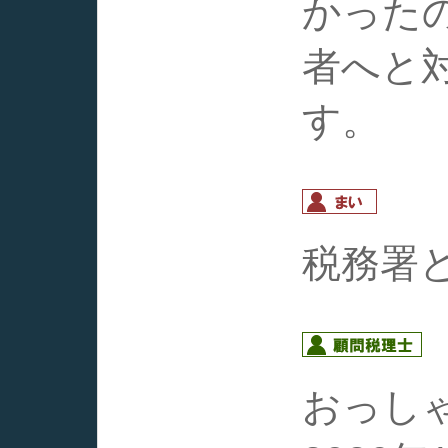
かった
者へと
す。
税務署
おっし